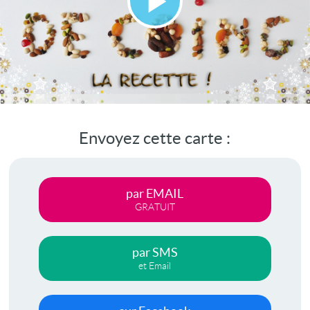
Lire
la
vidéo
Envoyez cette carte :
par EMAIL
GRATUIT
par SMS
et Email