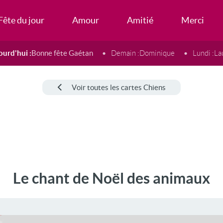
Fête du jour
Amour
Amitié
Merci
ourd'hui :
Bonne fête Gaétan
Demain :
Dominique
Lundi :
La
Voir toutes les cartes Chiens
Le chant de Noël des animaux