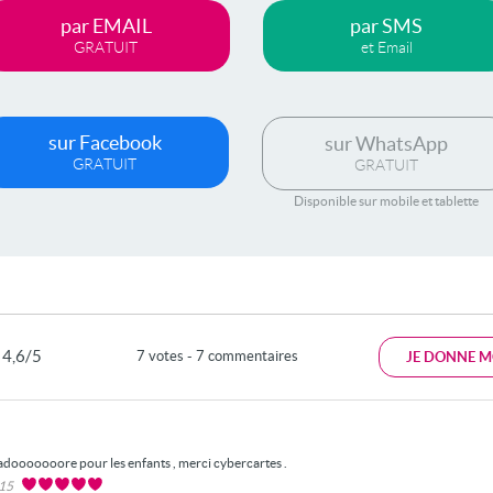
par EMAIL
par SMS
GRATUIT
et Email
sur Facebook
sur WhatsApp
GRATUIT
GRATUIT
Disponible sur mobile et tablette
4,6/5
7 votes - 7 commentaires
JE DONNE M
'adooooooore pour les enfants , merci cybercartes .
015