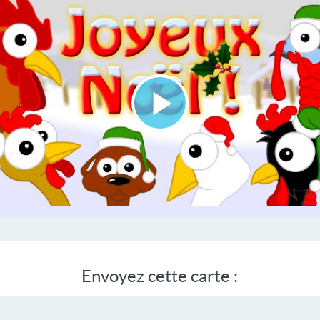
Lire
la
vidéo
Envoyez cette carte :