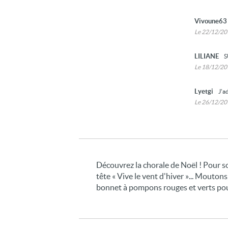
Vivoune6
Le 22/12/2
LILIANE
S
Le 18/12/2
Lyetgi
J'a
Le 26/12/2
Découvrez la chorale de Noël ! Pour so
tête « Vive le vent d'hiver »... Mouton
bonnet à pompons rouges et verts pou