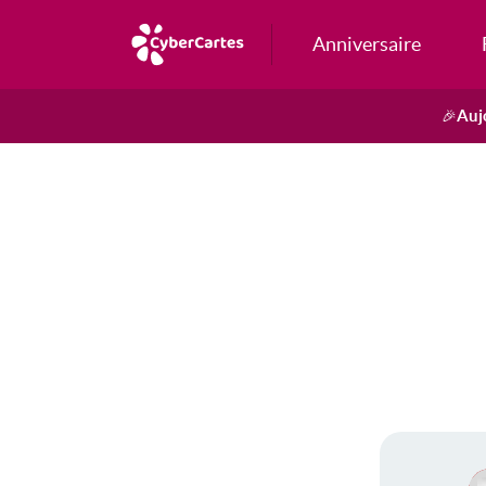
Anniversaire
Auj
🎉