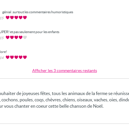
3
génial .surtout les commentaires humoristiques
015
UPER! et pas seulement pour les enfants
015
dore!
014
Afficher les 3 commentaires restants
uhaiter de joyeuses fêtes, tous les animaux de la ferme se réuniss
s, cochons, poules, coqs, chèvres, chiens, oiseaux, vaches, oies, di
r vous chanter en coeur cette belle chanson de Noël.