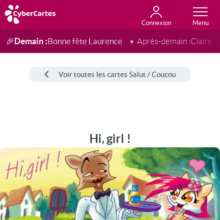
Connexion
Anniversaire
Fête du jour
Amour
Amitié
Merci
Toutes les cartes
Demain :
Bonne fête Laurence
🎉
Après-demain :
Claire
Voir toutes les cartes Salut / Coucou
Hi, girl !