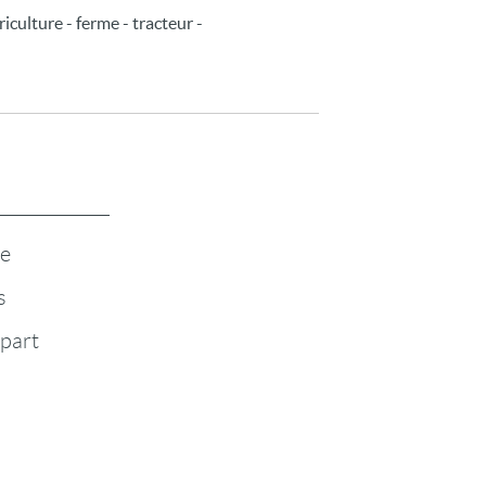
iculture - ferme - tracteur -
te
s
-part