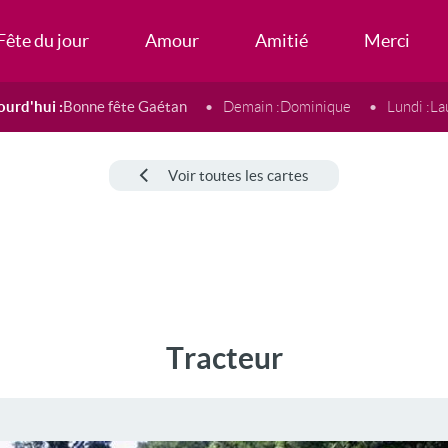
Fête du jour
Amour
Amitié
Merci
ourd'hui :
Bonne fête Gaétan
Demain :
Dominique
Lundi :
La
Voir toutes les cartes
Tracteur