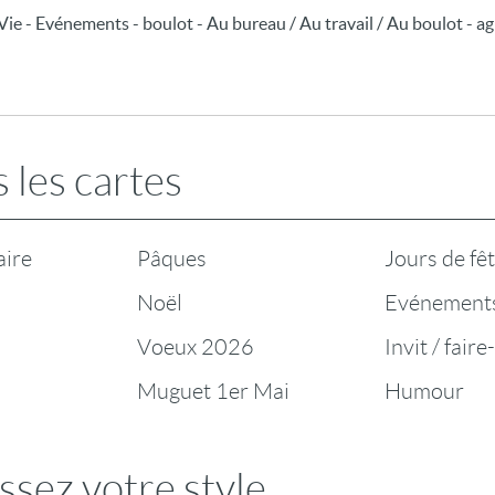
ie - Evénements - boulot - Au bureau / Au travail / Au boulot - agr
 les cartes
aire
Pâques
Jours de fê
Noël
Evénement
Voeux 2026
Invit / faire
Muguet 1er Mai
Humour
ssez votre style