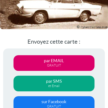
Envoyez cette carte :
par EMAIL
GRATUIT
par SMS
et Email
sur Facebook
GRATUIT