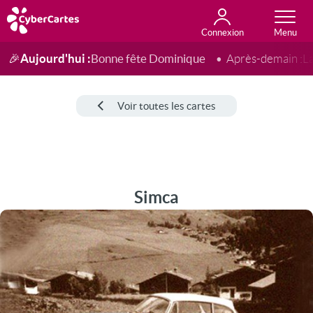
Connexion
Anniversaire
Fête du jour
Amour
Amitié
Merci
Toutes les cartes
Aujourd'hui :
Bonne fête Dominique
🎉
Après-demain :
L
Voir toutes les cartes
Simca