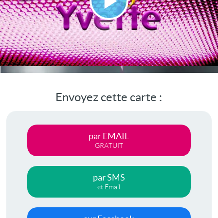
Lire
la
vidéo
Envoyez cette carte :
par EMAIL
GRATUIT
par SMS
et Email