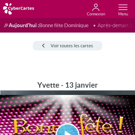
Connexion
Anniversaire
Fête du jour
Amour
Amitié
Merci
Toutes les cartes
Aujourd'hui :
Bonne fête Dominique
🎉
Après-demain :
L
Voir toutes les cartes
Yvette - 13 janvier