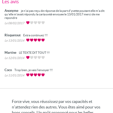
Les avis
Anonyme
je n'ai pas reçu de réponse de la part d'yvette poutant elle m'a dit
qu'elle m'avait répondu la carta a eté envoyee le 13/01/2017 merci de me
repondre
Le 08/02/2017
Risquetout
Extra continuez !!!
Le 13/01/2014
Martine
LE TEXTE DIT TOUT !!!
Le 12/01/2014
Coco
Trop bien, je vais l'envoyer !!!
Le 11/01/2014
Force vive, vous réussissez par vos capacités et
n'attendez rien des autres. Vous êtes aimé pour vos
bons conseils. Un goût prononcé pour les belles