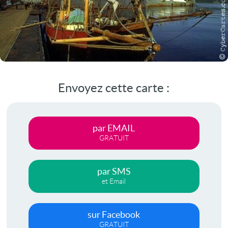
Envoyez cette carte :
par EMAIL
GRATUIT
par SMS
et Email
sur Facebook
GRATUIT