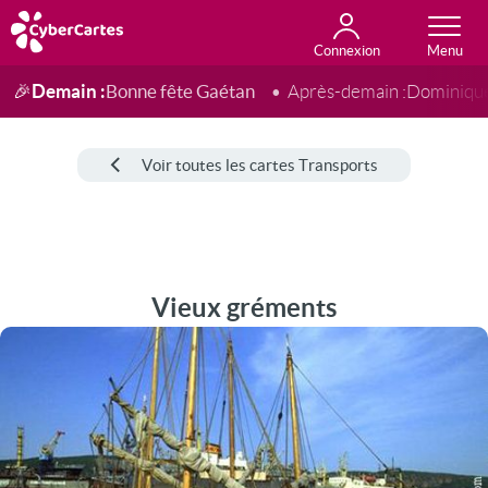
Connexion
Anniversaire
Fête du jour
Amour
Amitié
Merci
Toutes les cartes
Demain :
Bonne fête Gaétan
🎉
Après-demain :
Dominiqu
Voir toutes les cartes Transports
Vieux gréments