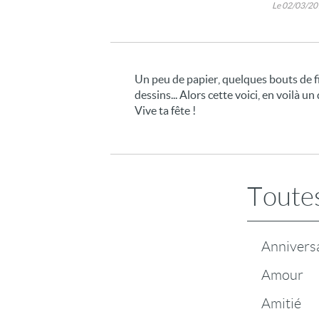
Le 02/03/2
Un peu de papier, quelques bouts de fic
dessins... Alors cette voici, en voilà u
Vive ta fête !
Toutes
Annivers
Amour
Amitié