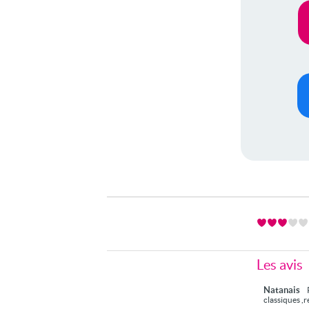
Les avis
Natanais
classiques ,r