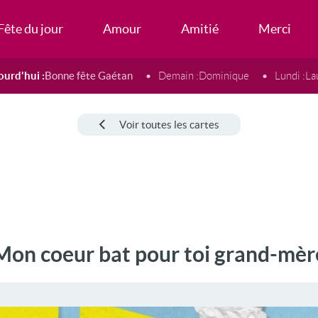
Fête du jour
Amour
Amitié
Merci
ourd'hui :
Bonne fête Gaétan
Demain :
Dominique
Lundi :
La
Voir toutes les cartes
Mon coeur bat pour toi grand-mèr