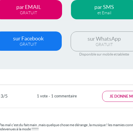
par EMAIL
par SMS
GRATUIT
et Email
sur Facebook
sur WhatsApp
GRATUIT
GRATUIT
Disponible sur mobile et tablette
3/5
1 vote - 1 commentaire
JE DONNE M
Pas mal c'est du fait main ,mais quelque chose me dérange ,la musique ! les mamies conn
edevenues à la mode !!!!!!