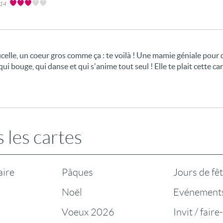
014
elle, un coeur gros comme ça : te voilà ! Une mamie géniale pour qu
n qui bouge, qui danse et qui s'anime tout seul ! Elle te plait cette c
 les cartes
aire
Pâques
Jours de fê
Noël
Evénement
Voeux 2026
Invit / faire