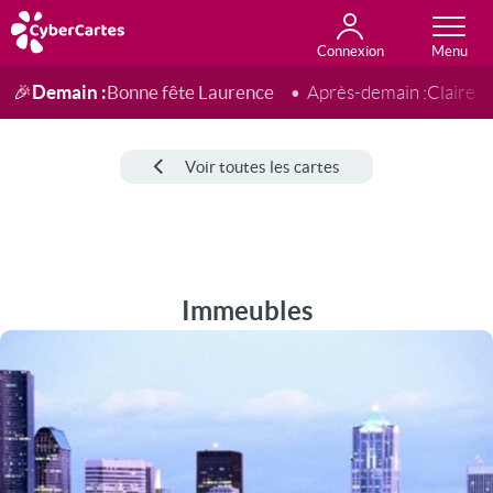
Connexion
Anniversaire
Fête du jour
Amour
Amitié
Merci
Toutes les cartes
Demain :
Bonne fête Laurence
🎉
Après-demain :
Claire
Voir toutes les cartes
Immeubles