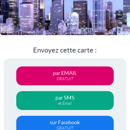
Envoyez cette carte :
par EMAIL
GRATUIT
par SMS
et Email
sur Facebook
GRATUIT