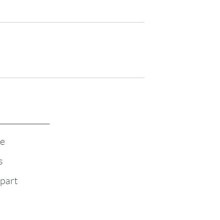
te
s
-part