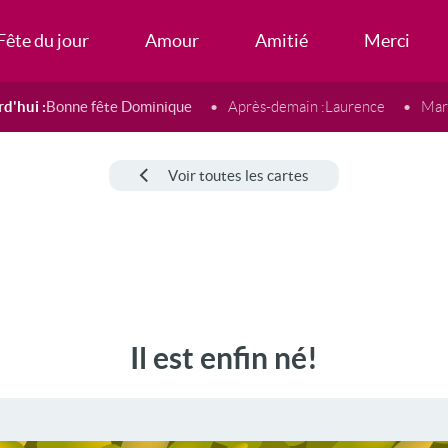
Fête du jour
Amour
Amitié
Merci
d'hui :
Bonne fête Dominique
Après-demain :
Laurence
Mard
Voir toutes les cartes
Il est enfin né!