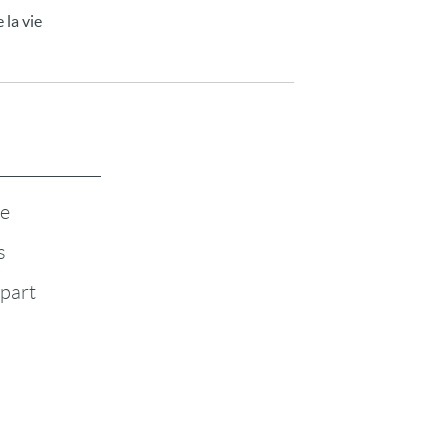
 la vie
te
s
-part