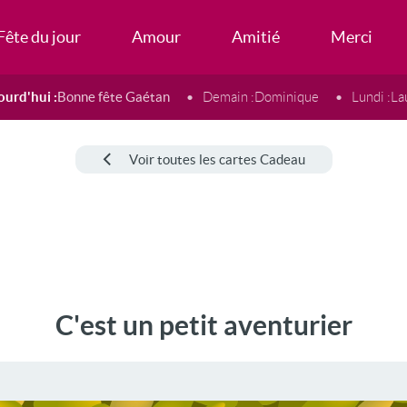
Fête du jour
Amour
Amitié
Merci
ourd'hui :
Bonne fête Gaétan
Demain :
Dominique
Lundi :
La
Voir toutes les cartes Cadeau
C'est un petit aventurier