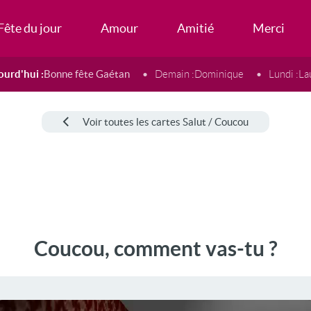
Fête du jour
Amour
Amitié
Merci
ourd'hui :
Bonne fête Gaétan
Demain :
Dominique
Lundi :
La
Voir toutes les cartes Salut / Coucou
Coucou, comment vas-tu ?