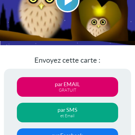
Lire
la
vidéo
Envoyez cette carte :
par EMAIL
GRATUIT
par SMS
et Email