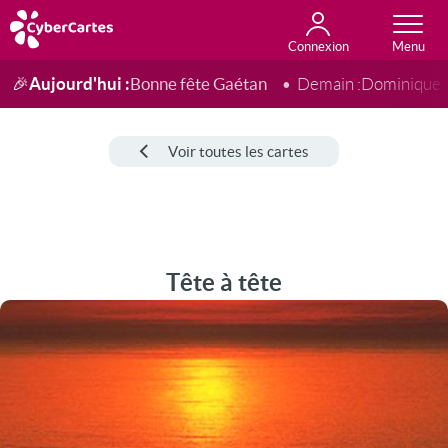
Connexion
Anniversaire
Fête du jour
Amour
Amitié
Merci
Toutes les cartes
Aujourd'hui :
Bonne fête Gaétan
🎉
Demain :
Dominique
Voir toutes les cartes
Tête à tête