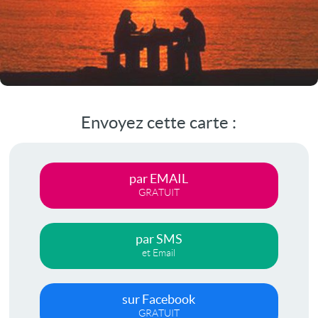
Envoyez cette carte :
par EMAIL
GRATUIT
par SMS
et Email
sur Facebook
GRATUIT