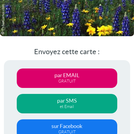
Envoyez cette carte :
par EMAIL
GRATUIT
par SMS
et Email
sur Facebook
GRATUIT