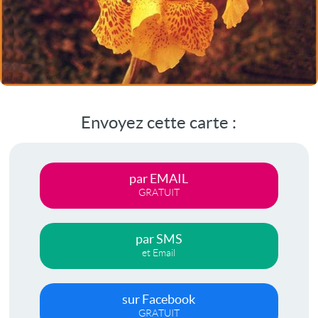
Envoyez cette carte :
par EMAIL
GRATUIT
par SMS
et Email
sur Facebook
GRATUIT