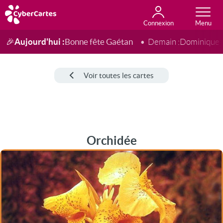
Connexion
Anniversaire
Fête du jour
Amour
Amitié
Merci
Toutes les cartes
Aujourd'hui :
Bonne fête Gaétan
🎉
Demain :
Dominique
Voir toutes les cartes
Orchidée