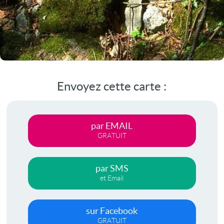
Envoyez cette carte :
par EMAIL
GRATUIT
par SMS
et Email
sur Facebook
GRATUIT