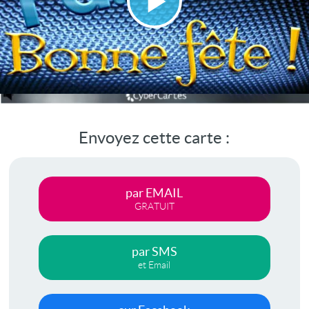
Lire
la
vidéo
Envoyez cette carte :
par EMAIL
GRATUIT
par SMS
et Email