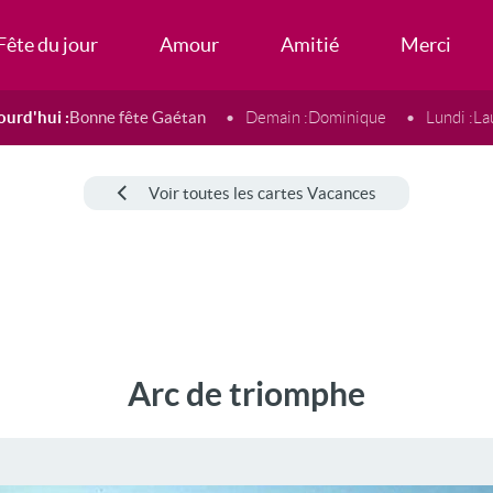
Fête du jour
Amour
Amitié
Merci
ourd'hui :
Bonne fête Gaétan
Demain :
Dominique
Lundi :
La
Voir toutes les cartes Vacances
Arc de triomphe