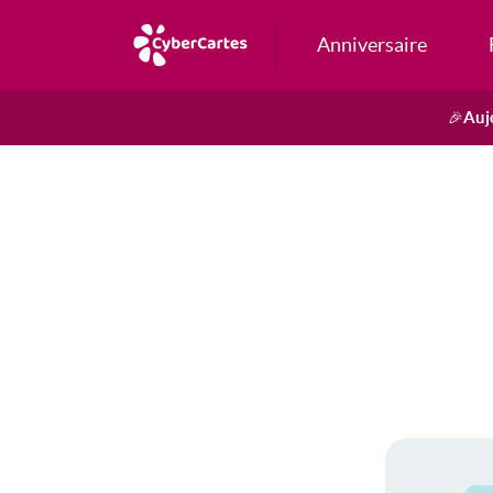
Anniversaire
Auj
🎉