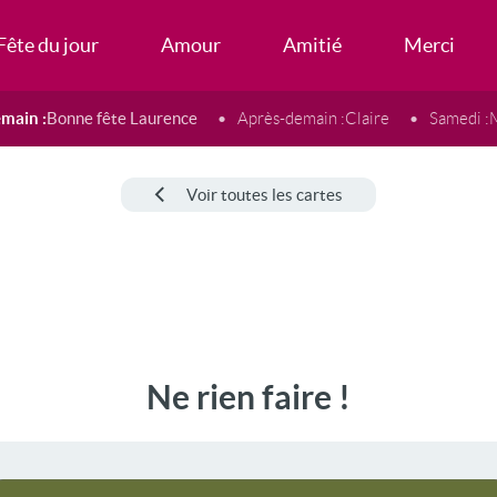
Fête du jour
Amour
Amitié
Merci
main :
Bonne fête Laurence
Après-demain :
Claire
Samedi :
Voir toutes les cartes
Ne rien faire !