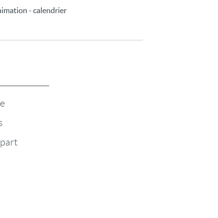
nimation - calendrier
te
s
-part