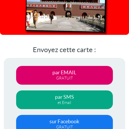
Envoyez cette carte :
par EMAIL
GRATUIT
par SMS
et Email
sur Facebook
GRATUIT