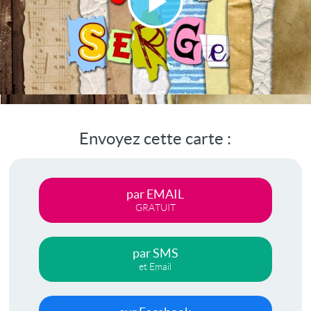
Lire
la
vidéo
Envoyez cette carte :
par EMAIL
GRATUIT
par SMS
et Email