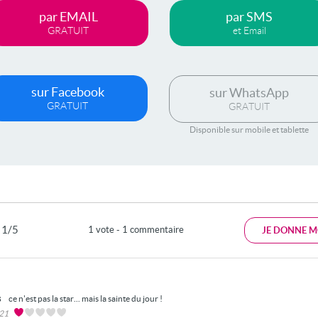
par EMAIL
par SMS
GRATUIT
et Email
sur Facebook
sur WhatsApp
GRATUIT
GRATUIT
Disponible sur mobile et tablette
1/5
1 vote - 1 commentaire
JE DONNE M
s
ce n'est pas la star... mais la sainte du jour !
021