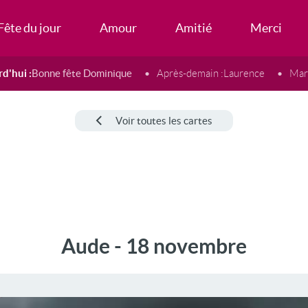
Fête du jour
Amour
Amitié
Merci
d'hui :
Bonne fête Dominique
Après-demain :
Laurence
Mard
Voir toutes les cartes
Aude - 18 novembre