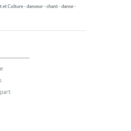
rt et Culture - danseur - chant - danse -
te
s
-part