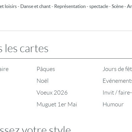
s et loisirs - Danse et chant - Représentation - spectacle - Scène - A
 les cartes
aire
Pâques
Jours de fê
Noël
Evénement
Voeux 2026
Invit / faire
Muguet 1er Mai
Humour
ssez votre style