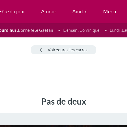
Fête du jour
Amour
Amitié
Merci
ourd'hui :
Bonne fête Gaétan
Demain :
Dominique
Lundi :
La
Voir toutes les cartes
Pas de deux