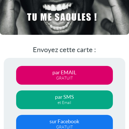
Envoyez cette carte :
par EMAIL
GRATUIT
par SMS
et Email
sur Facebook
GRATUIT