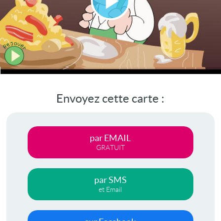
Lire
la
vidéo
Envoyez cette carte :
par EMAIL
GRATUIT
par SMS
et Email