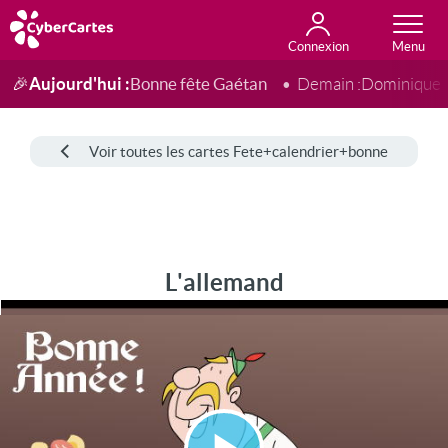
Connexion
Anniversaire
Fête du jour
Amour
Amitié
Merci
Toutes les cartes
Aujourd'hui :
Bonne fête Gaétan
🎉
Demain :
Dominique
Voir toutes les cartes Fete+calendrier+bonne
L'allemand