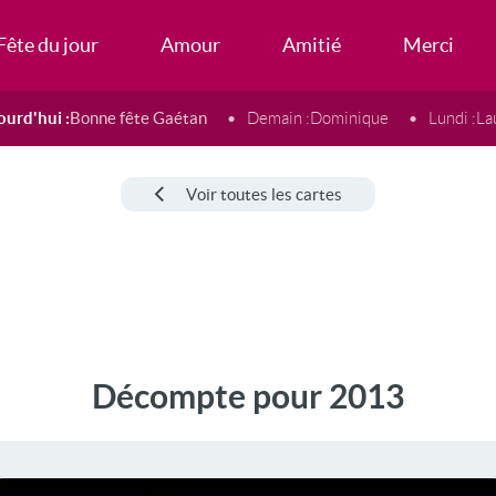
Fête du jour
Amour
Amitié
Merci
ourd'hui :
Bonne fête Gaétan
Demain :
Dominique
Lundi :
La
Voir toutes les cartes
Décompte pour 2013