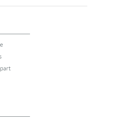
te
s
-part