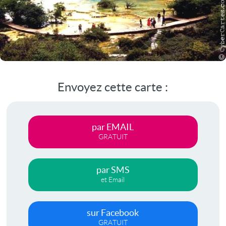
Envoyez cette carte :
par EMAIL
GRATUIT
par SMS
et Email
sur Facebook
GRATUIT