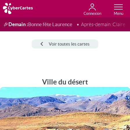
Connexion
Anniversaire
Fête du jour
Amour
Amitié
Merci
Toutes les cartes
Demain :
Bonne fête Laurence
🎉
Après-demain :
Claire
Voir toutes les cartes
Ville du désert