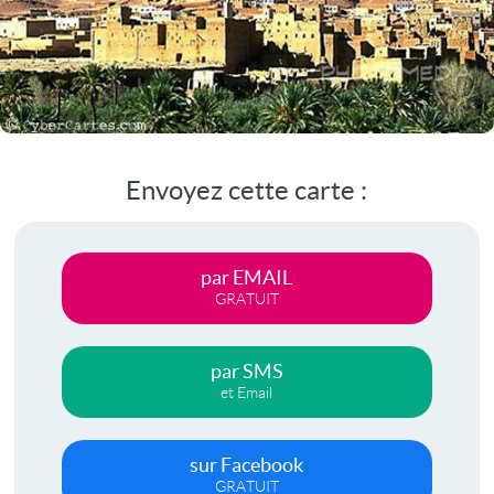
Envoyez cette carte :
par EMAIL
GRATUIT
par SMS
et Email
sur Facebook
GRATUIT