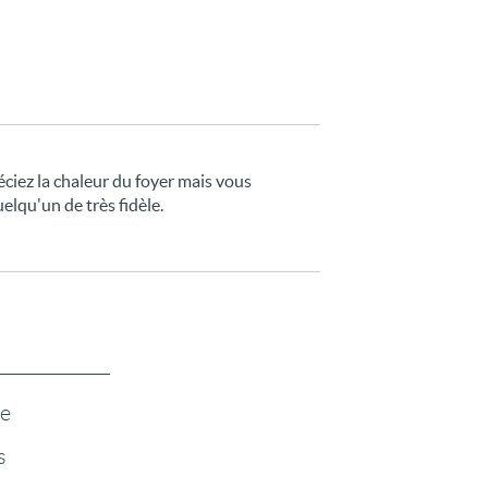
éciez la chaleur du foyer mais vous
uelqu'un de très fidèle.
te
s