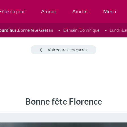
Fête du jour
Amour
Amitié
Merci
ourd'hui :
Bonne fête Gaétan
Demain :
Dominique
Lundi :
La
Voir toutes les cartes
Bonne fête Florence