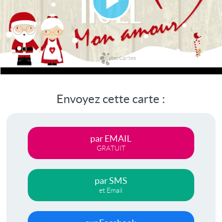
Lire
la
vidéo
Envoyez cette carte :
par EMAIL
GRATUIT
par SMS
et Email