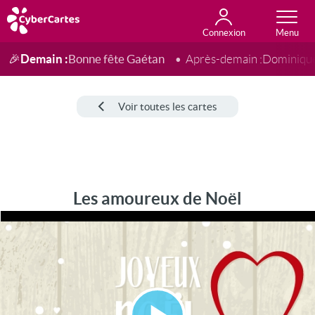
Connexion
Anniversaire
Fête du jour
Amour
Amitié
Merci
Toutes les cartes
Demain :
Bonne fête Gaétan
🎉
Après-demain :
Dominiqu
Voir toutes les cartes
Les amoureux de Noël