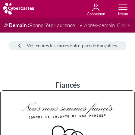
Connexion
Anniversaire
Fête du jour
Amour
Amitié
Merci
Toutes les cartes
Demain :
Bonne fête Laurence
🎉
Après-demain :
Claire
Voir toutes les cartes Faire-part de fiançailles
Fiancés