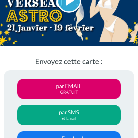
Lire
la
vidéo
Envoyez cette carte :
par EMAIL
GRATUIT
par SMS
et Email