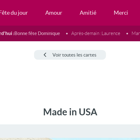
Fête du jour
Amour
Amitié
Merci
d'hui :
Bonne fête Dominique
Après-demain :
Laurence
Mard
Voir toutes les cartes
Made in USA