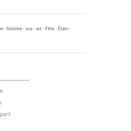
- histoire - usa - art - Fête - États-
te
s
-part