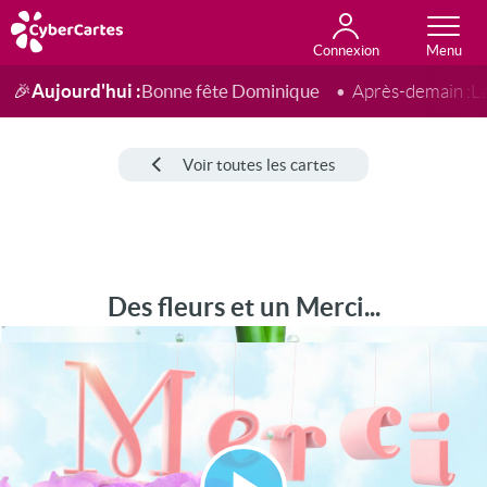
Connexion
Anniversaire
Fête du jour
Amour
Amitié
Merci
Toutes les cartes
Aujourd'hui :
Bonne fête Dominique
🎉
Après-demain :
L
Voir toutes les cartes
Des fleurs et un Merci...