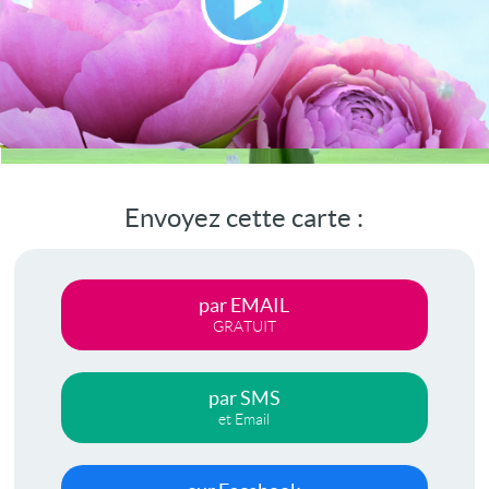
Lire
la
vidéo
Envoyez cette carte :
par EMAIL
GRATUIT
par SMS
et Email