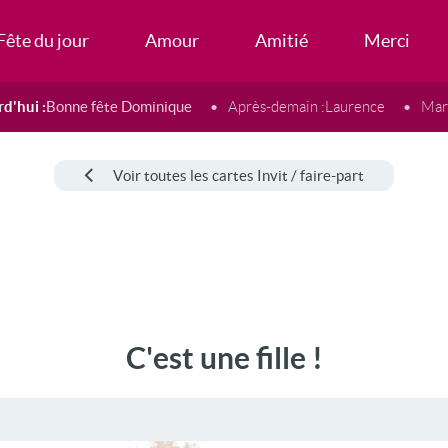
Fête du jour
Amour
Amitié
Merci
d'hui :
Bonne fête Dominique
Après-demain :
Laurence
Mard
Voir toutes les cartes Invit / faire-part
C'est une fille !