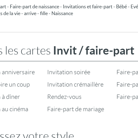
part - Faire-part de naissance - Invitations et faire-part - Bébé - E
de la vie - arrive - fille - Naissance
Invit / faire-part
 les cartes
n anniversaire
Invitation soirée
Faire-pa
oire un coup
Invitation crémaillère
Faire-pa
n à dîner
Rendez-vous
Faire-p
n au cinéma
Faire-part de mariage
ssez votre style