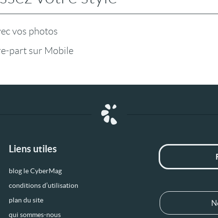
vec vos photos
ire-part sur Mobile
Liens utiles
blog le CyberMag
conditions d’utilisation
plan du site
N
qui sommes-nous