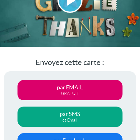
Lire
la
vidéo
Envoyez cette carte :
par EMAIL
GRATUIT
par SMS
et Email