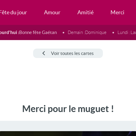
Fête du jour
Amour
Amitié
Merci
ourd'hui :
Bonne fête Gaétan
Demain :
Dominique
Lundi :
La
Voir toutes les cartes
Merci pour le muguet !