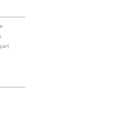
te
s
-part