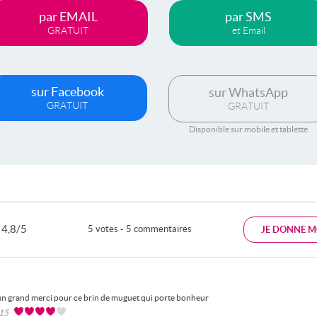
par EMAIL
par SMS
GRATUIT
et Email
sur Facebook
sur WhatsApp
GRATUIT
GRATUIT
Disponible sur mobile et tablette
4,8/5
5 votes - 5 commentaires
JE DONNE M
un grand merci pour ce brin de muguet qui porte bonheur
015