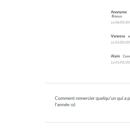
Anonyme
.Bisous
Le 06/05/2
Vanessa
s
Le 01/05/2
Alain
Comm
Le 01/05/2
Comment remercier quelqu'un qui a pen
l'année :o)