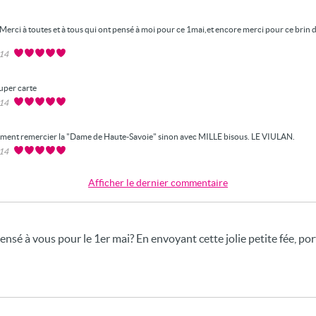
Merci à toutes et à tous qui ont pensé à moi pour ce 1mai,et encore merci pour ce brin
014
uper carte
014
ent remercier la "Dame de Haute-Savoie" sinon avec MILLE bisous. LE VIULAN.
014
Afficher le dernier commentaire
sé à vous pour le 1er mai? En envoyant cette jolie petite fée, po