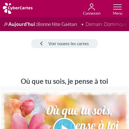
Connexion
Anniversaire
Fête du jour
Amour
Amitié
Merci
Toutes les cartes
Aujourd'hui :
Bonne fête Gaétan
🎉
Demain :
Dominique
Voir toutes les cartes
Où que tu sois, je pense à toi