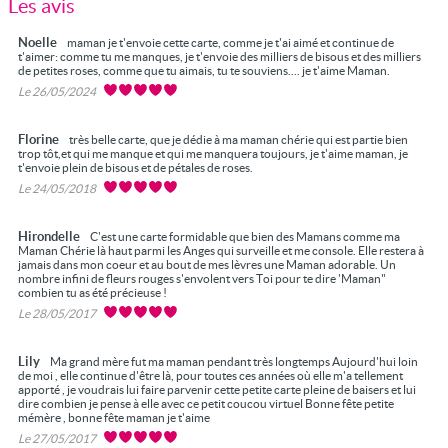
Les avis
Noelle
maman je t'envoie cette carte, comme je t'ai aimé et continue de
t'aimer: comme tu me manques, je t'envoie des milliers de bisous et des milliers
de petites roses, comme que tu aimais, tu te souviens.... je t'aime Maman.
Le 26/05/2024
Florine
très belle carte, que je dédie à ma maman chérie qui est partie bien
trop tôt,et qui me manque et qui me manquera toujours, je t'aime maman, je
t'envoie plein de bisous et de pétales de roses.
Le 24/05/2018
Hirondelle
C'est une carte formidable que bien des Mamans comme ma
Maman Chérie là haut parmi les Anges qui surveille et me console. Elle restera à
jamais dans mon coeur et au bout de mes lèvres une Maman adorable. Un
nombre infini de fleurs rouges s'envolent vers Toi pour te dire 'Maman"
combien tu as été précieuse !
Le 28/05/2017
Lily
Ma grand mère fut ma maman pendant très longtemps Aujourd'hui loin
de moi , elle continue d'être là, pour toutes ces années où elle m'a tellement
apporté , je voudrais lui faire parvenir cette petite carte pleine de baisers et lui
dire combien je pense à elle avec ce petit coucou virtuel Bonne fête petite
mémère , bonne fête maman je t'aime
Le 27/05/2017