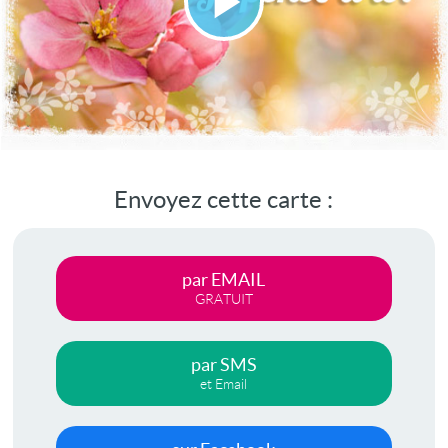
Lire
la
vidéo
Envoyez cette carte :
par EMAIL
GRATUIT
par SMS
et Email