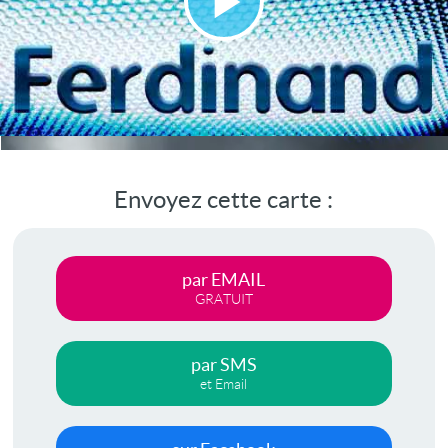
Lire
la
vidéo
Envoyez cette carte :
par EMAIL
GRATUIT
par SMS
et Email