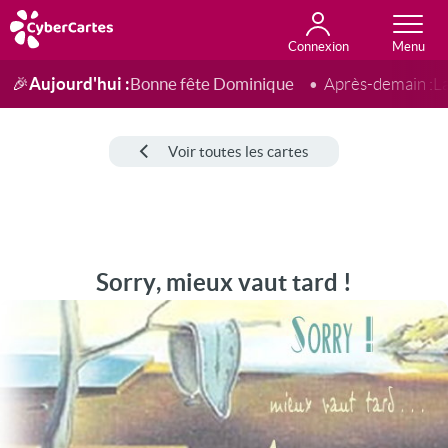
Connexion
Anniversaire
Fête du jour
Amour
Amitié
Merci
Toutes les cartes
Aujourd'hui :
Bonne fête Dominique
🎉
Après-demain :
L
Voir toutes les cartes
Sorry, mieux vaut tard !