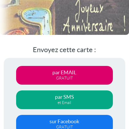
Envoyez cette carte :
par EMAIL
GRATUIT
par SMS
et Email
sur Facebook
GRATUIT