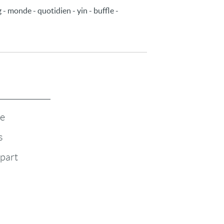
 - monde - quotidien - yin - buffle -
te
s
-part