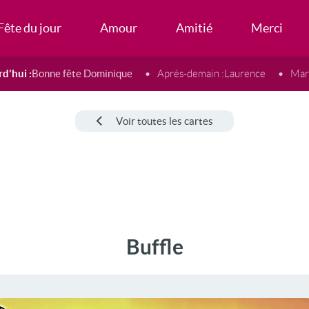
Fête du jour
Amour
Amitié
Merci
d'hui :
Bonne fête Dominique
Après-demain :
Laurence
Mard
Voir toutes les cartes
Buffle