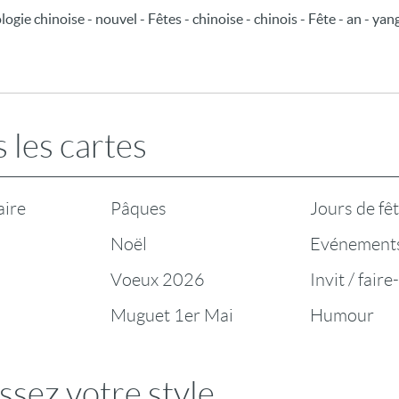
gie chinoise - nouvel - Fêtes - chinoise - chinois - Fête - an - yang
 les cartes
aire
Pâques
Jours de fê
Noël
Evénement
Voeux 2026
Invit / faire
Muguet 1er Mai
Humour
ssez votre style