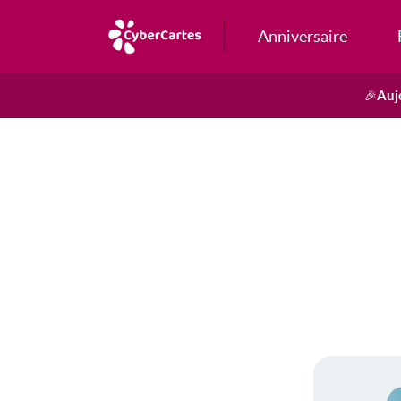
Anniversaire
Auj
🎉