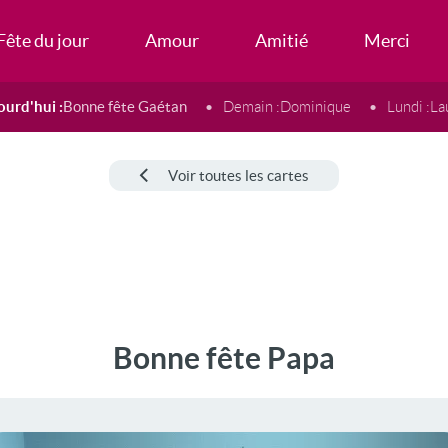
Fête du jour
Amour
Amitié
Merci
ourd'hui :
Bonne fête Gaétan
Demain :
Dominique
Lundi :
La
Voir toutes les cartes
Bonne fête Papa