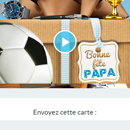
Lire
la
vidéo
Envoyez cette carte :