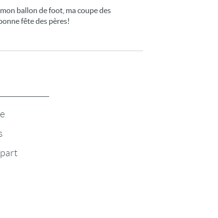
(mon ballon de foot, ma coupe des
bonne fête des pères!
te
s
-part