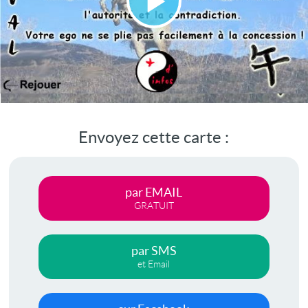
Lire
la
vidéo
Envoyez cette carte :
par EMAIL
GRATUIT
par SMS
et Email