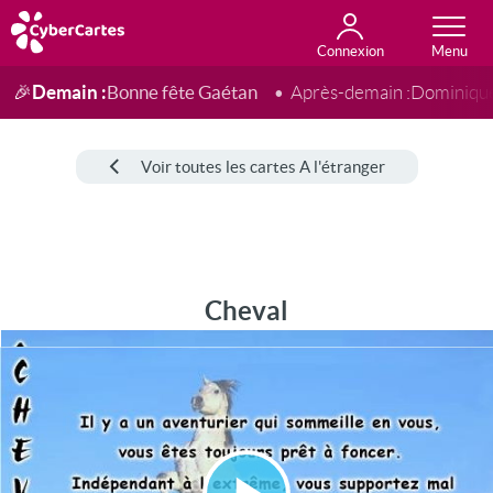
Connexion
Anniversaire
Fête du jour
Amour
Amitié
Merci
Toutes les cartes
Demain :
Bonne fête Gaétan
🎉
Après-demain :
Dominiqu
Voir toutes les cartes A l'étranger
Cheval