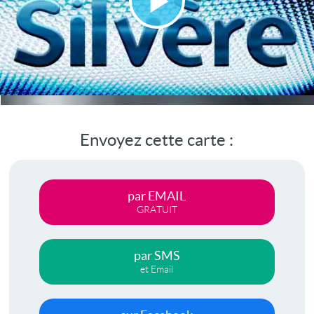
Lire
la
vidéo
Envoyez cette carte :
par EMAIL
GRATUIT
par SMS
et Email