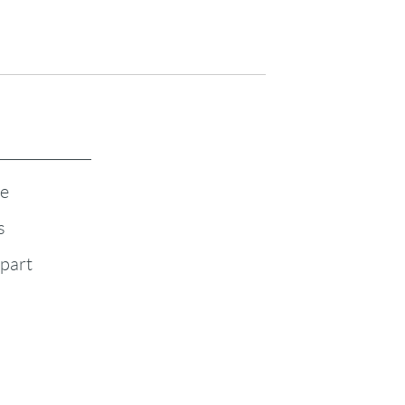
te
s
-part