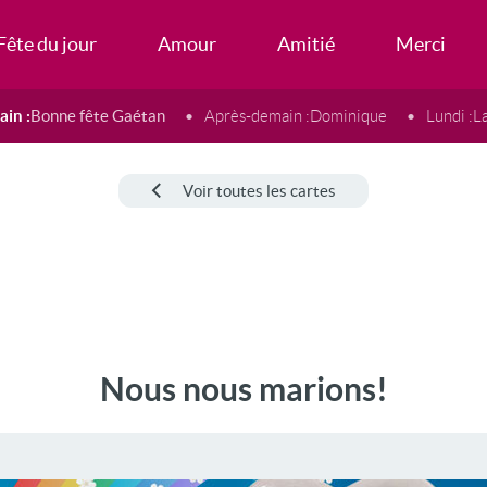
Fête du jour
Amour
Amitié
Merci
in :
Bonne fête Gaétan
Après-demain :
Dominique
Lundi :
L
Voir toutes les cartes
Nous nous marions!