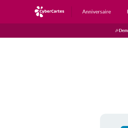
Anniversaire
Dema
🎉