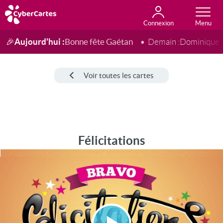
Connexion
Anniversaire
Fête du jour
Amour
Amitié
Merci
Toutes les cartes
Aujourd'hui :
Bonne fête Gaétan
🎉
Demain :
Dominique
Voir toutes les cartes
Félicitations