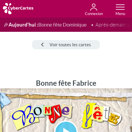
Connexion
Anniversaire
Fête du jour
Amour
Amitié
Merci
Toutes les cartes
Aujourd'hui :
Bonne fête Dominique
🎉
Après-demain :
L
Voir toutes les cartes
Bonne fête Fabrice