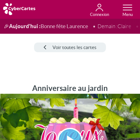
Connexion
Anniversaire
Fête du jour
Amour
Amitié
Merci
Toutes les cartes
Aujourd'hui :
Bonne fête Laurence
🎉
Demain :
Claire
Voir toutes les cartes
Anniversaire au jardin