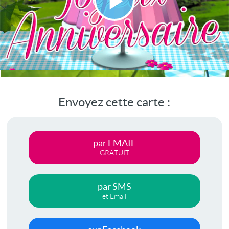
Lire
la
vidéo
Envoyez cette carte :
par EMAIL
GRATUIT
par SMS
et Email