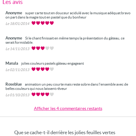
Les avis
Anonyme
super carte tout en douceur acidulé avec la musique adéquat bravo
on part dans la magie tout en pastel que du bonheur
Le 18/01/2014
Anonyme
Si le chant finissait en même temps la présentation du gâteau, ce
serait formidable.
Le 14/11/2013
Matula
jolies couleurs pastels gâteau engageant
Le 02/11/2013
Roseblue
animation un peu courte mais reste sobre dans l'ensemble avec de
belles couleurs qui nous laissent rêveur
Le 01/10/2013
Afficher les 4 commentaires restants
Que se cache-t-il derrière les jolies feuilles vertes