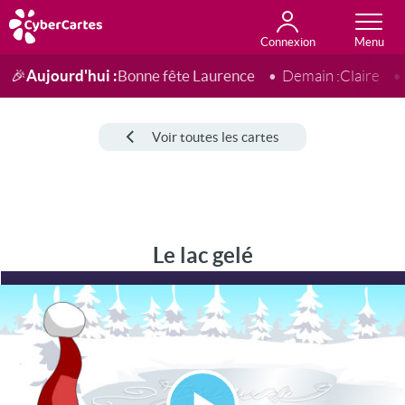
Connexion
Anniversaire
Fête du jour
Amour
Amitié
Merci
Toutes les cartes
Aujourd'hui :
Bonne fête Laurence
🎉
Demain :
Claire
Voir toutes les cartes
Le lac gelé