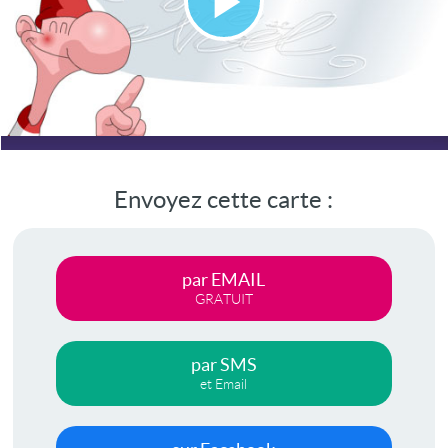
Lire
la
vidéo
Envoyez cette carte :
par EMAIL
GRATUIT
par SMS
et Email